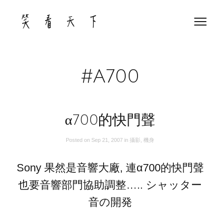
Skip
to
content
#A700
α700的快門聲
Posted on
Sep 21, 2007
in
攝影
,
機身
Sony 果然是音響大廠, 連α700的快門聲
也要音響部門協助調整….. シャッター
音の開発