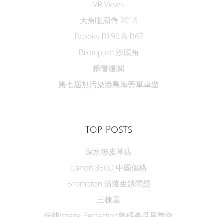
VR Views
大角咀廟會 2016
Brooks B190 & B67
Brompton 沙頭角
鋼管復闢
第七屆無污染港島海旁單車遊
Top Posts
深水埗皮革店
Canon 350D 中國價格
Brompton 清漆生銹問題
三楝屋
佳能Image Perfection數碼產品展覽會