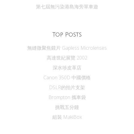
第七屆無污染港島海旁單車遊
Top Posts
無縫微聚焦鏡片 Gapless Microlenses
高達世紀展覽 2002
深水埗皮革店
Canon 350D 中國價格
DSLR的拍片支架
Brompton 攜車袋
挑戰五分鐘
組裝 MakiBox