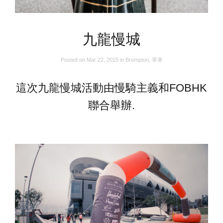
九龍慢城
Posted on
Mar 22, 2015
in
Brompton
,
單車
這次九龍慢城活動由慢騎主義和FOBHK
聯合舉辦.