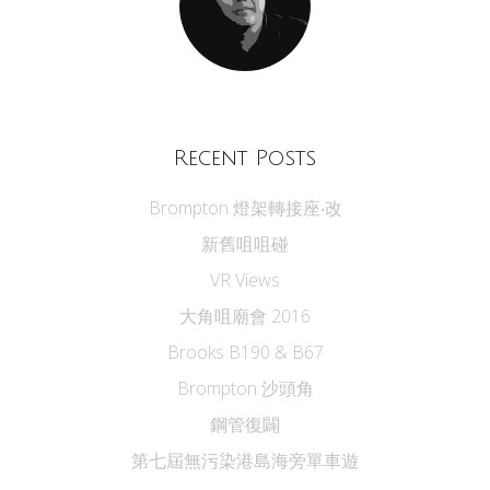
Recent Posts
Brompton 燈架轉接座‧改
新舊咀咀碰
VR Views
大角咀廟會 2016
Brooks B190 & B67
Brompton 沙頭角
鋼管復闢
第七屆無污染港島海旁單車遊