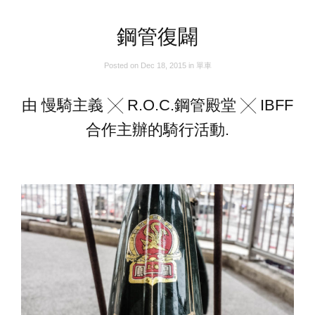
鋼管復闢
Posted on
Dec 18, 2015
in
單車
由 慢騎主義 ╳ R.O.C.鋼管殿堂 ╳ IBFF
合作主辦的騎行活動.