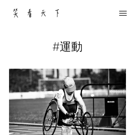
Skip
to
content
#運動