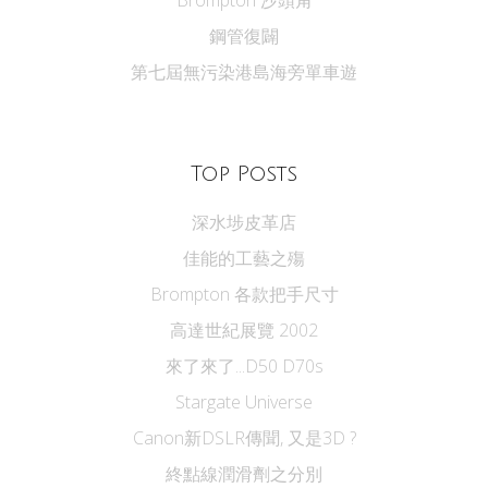
鋼管復闢
第七屆無污染港島海旁單車遊
Top Posts
深水埗皮革店
佳能的工藝之殤
Brompton 各款把手尺寸
高達世紀展覽 2002
來了來了...D50 D70s
Stargate Universe
Canon新DSLR傳聞, 又是3D ?
終點線潤滑劑之分別