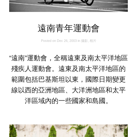
遠南青年運動會
Posted on
Dec 26, 2003
in
攝影
,
相片
“遠南”運動會，全稱遠東及南太平洋地區
殘疾人運動會。遠東及南太平洋地區的
範圍包括巴基斯坦以東，國際日期變更
線以西的亞洲地區、大洋洲地區和太平
洋區域內的一些國家和島國。