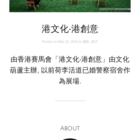
港文化‧港創意
Posted on
Mar 10, 2010
in
攝影
,
相片
由香港賽馬會「港文化‧港創意」由文化
葫蘆主辦, 以前荷李活道已婚警察宿舍作
為展場.
About