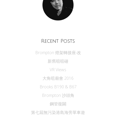
Recent Posts
Brompton 燈架轉接座‧改
新舊咀咀碰
VR Views
大角咀廟會 2016
Brooks B190 & B67
Brompton 沙頭角
鋼管復闢
第七屆無污染港島海旁單車遊