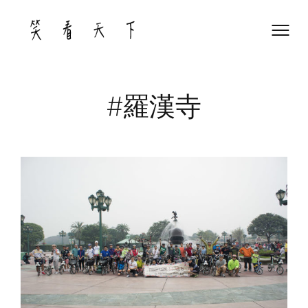
Skip
to
content
#羅漢寺