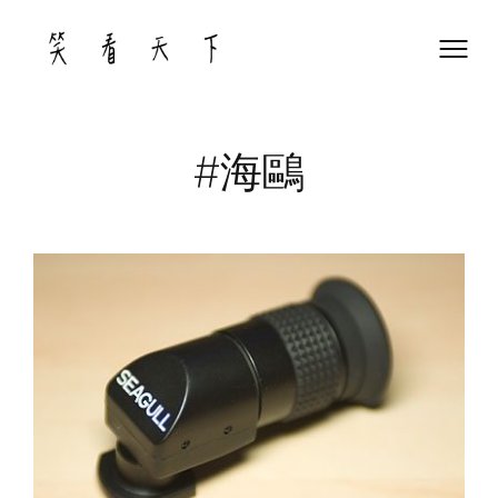
Skip
to
content
#海鷗