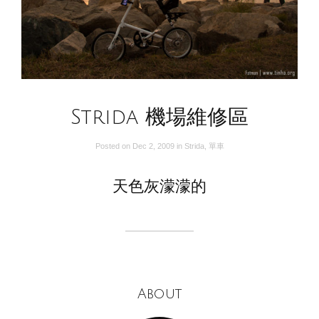
Strida 機場維修區
Posted on
Dec 2, 2009
in
Strida
,
單車
天色灰濛濛的
About