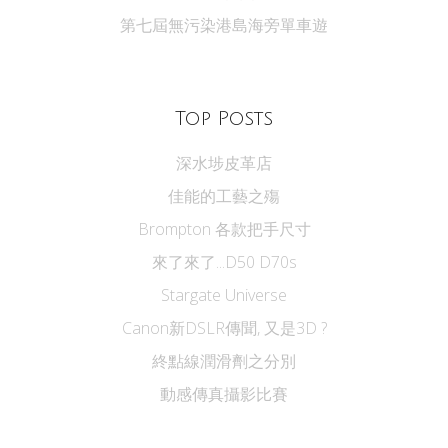
第七屆無污染港島海旁單車遊
Top Posts
深水埗皮革店
佳能的工藝之殤
Brompton 各款把手尺寸
來了來了...D50 D70s
Stargate Universe
Canon新DSLR傳聞, 又是3D ?
終點線潤滑劑之分別
動感傳真攝影比賽