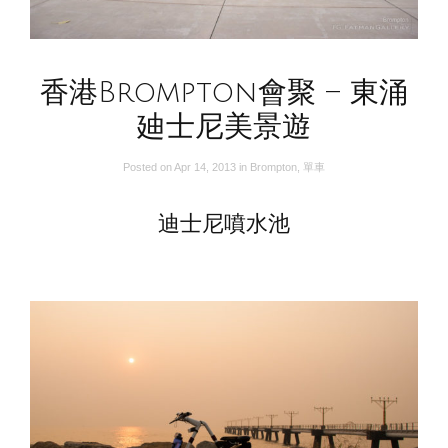
香港Brompton會聚 – 東涌
廸士尼美景遊
Posted on
Apr 14, 2013
in
Brompton
,
單車
迪士尼噴水池