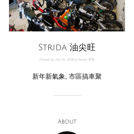
Strida 油尖旺
Posted on
Jan 28, 2009
in
Strida
,
單車
新年新氣象, 市區搞車聚
About