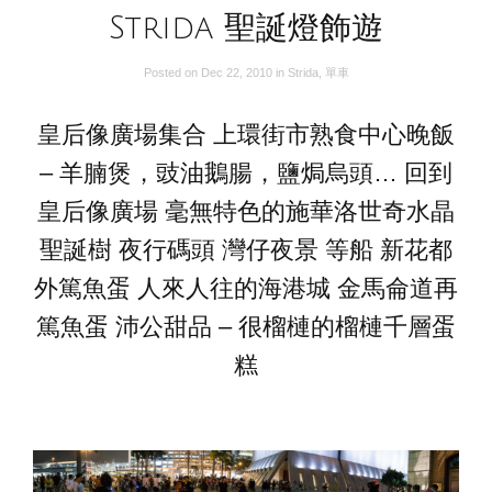
Strida 聖誕燈飾遊
Posted on
Dec 22, 2010
in
Strida
,
單車
皇后像廣場集合 上環街市熟食中心晚飯
– 羊腩煲，豉油鵝腸，鹽焗烏頭… 回到
皇后像廣場 毫無特色的施華洛世奇水晶
聖誕樹 夜行碼頭 灣仔夜景 等船 新花都
外篤魚蛋 人來人往的海港城 金馬侖道再
篤魚蛋 沛公甜品 – 很榴槤的榴槤千層蛋
糕