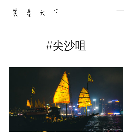
Skip
to
content
#尖沙咀