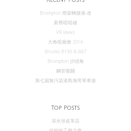
Brompton 燈架轉接座‧改
新舊咀咀碰
VR Views
大角咀廟會 2016
Brooks B190 & B67
Brompton 沙頭角
鋼管復闢
第七屆無污染港島海旁單車遊
Top Posts
深水埗皮革店
佳能的工藝之殤