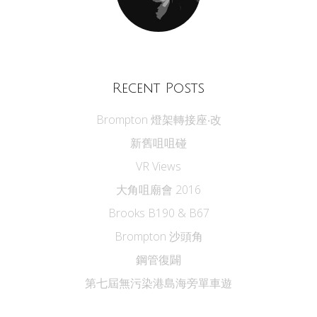
Recent Posts
Brompton 燈架轉接座‧改
新舊咀咀碰
VR Views
大角咀廟會 2016
Brooks B190 & B67
Brompton 沙頭角
鋼管復闢
第七屆無污染港島海旁單車遊