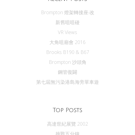
Brompton 燈架轉接座‧改
新舊咀咀碰
VR Views
大角咀廟會 2016
Brooks B190 & B67
Brompton 沙頭角
鋼管復闢
第七屆無污染港島海旁單車遊
Top Posts
高達世紀展覽 2002
挑戰五分鐘