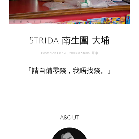
Strida 南生圍 大埔
Posted on
Oct 28, 2008
in
Strida
,
單車
「請自備零錢，我唔找錢。」
About