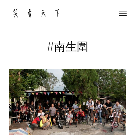
Skip
to
content
#南生圍