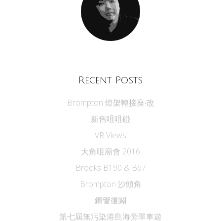
Recent Posts
Brompton 燈架轉接座‧改
新舊咀咀碰
VR Views
大角咀廟會 2016
Brooks B190 & B67
Brompton 沙頭角
鋼管復闢
第七屆無污染港島海旁單車遊