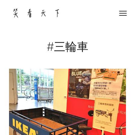
Skip
to
content
#三輪車