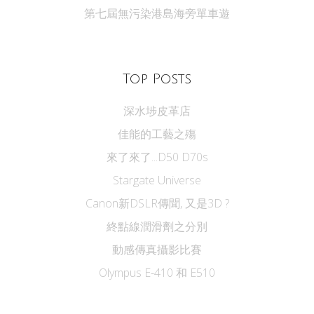
第七屆無污染港島海旁單車遊
Top Posts
深水埗皮革店
佳能的工藝之殤
來了來了...D50 D70s
Stargate Universe
Canon新DSLR傳聞, 又是3D ?
終點線潤滑劑之分別
動感傳真攝影比賽
Olympus E-410 和 E510