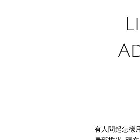
L
A
有人問起怎樣用Lig