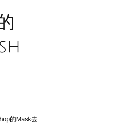
 的
sh
shop的Mask去