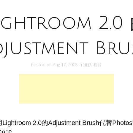
ightroom 2.0
djustment Bru
Posted on
Aug 17, 2008
in
攝影
,
相片
htroom 2.0的Adjustment Brush代替Photo