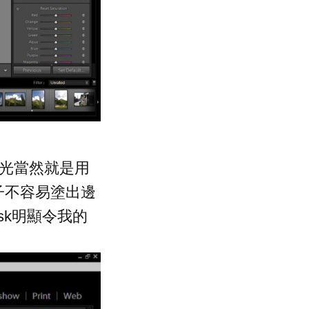
是推光當然就是用
後令刷子不容易塗出邊
ask明顯令我的