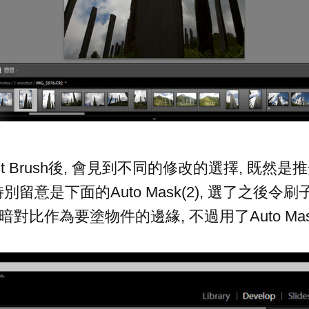
ment Brush後, 會見到不同的修改的選擇, 既然
1), 特別留意是下面的Auto Mask(2), 選了之
暗對比作為要塗物件的邊緣, 不過用了Auto M