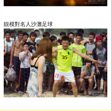
靚模對名人沙灘足球