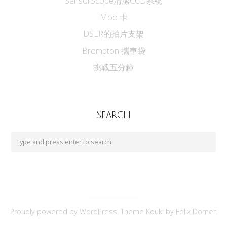
SensorScope清潔CCD系統
Moo 卡
DSLR的拍片支架
Brompton 攜車袋
挑戰五分鐘
Search
Proudly powered by
WordPress
. Theme Kouki by
Felix Dorner
.