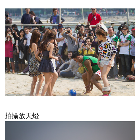
拍攝放天燈