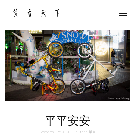
Skip
to
content
平平安安
Posted on
Dec 26, 2010
in
Strida
,
單車