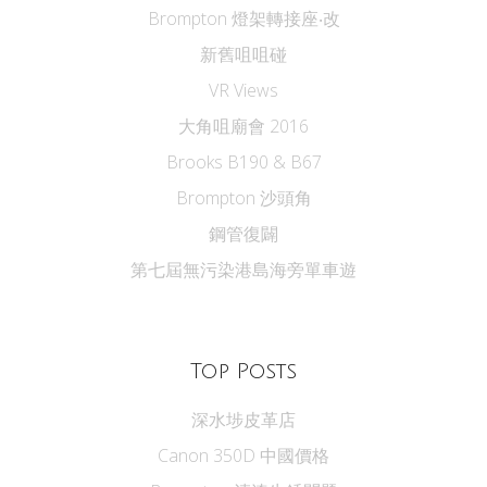
Brompton 燈架轉接座‧改
新舊咀咀碰
VR Views
大角咀廟會 2016
Brooks B190 & B67
Brompton 沙頭角
鋼管復闢
第七屆無污染港島海旁單車遊
Top Posts
深水埗皮革店
Canon 350D 中國價格