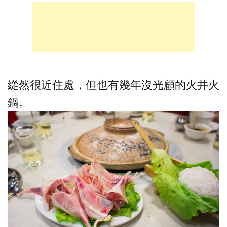
緃然很近住處，但也有幾年沒光顧的火井火
鍋。