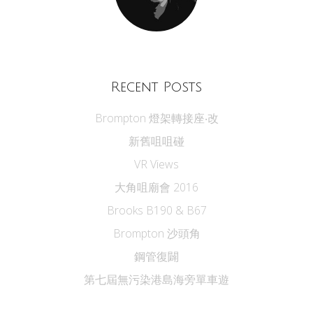
Recent Posts
Brompton 燈架轉接座‧改
新舊咀咀碰
VR Views
大角咀廟會 2016
Brooks B190 & B67
Brompton 沙頭角
鋼管復闢
第七屆無污染港島海旁單車遊