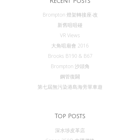
Recent Posts
Brompton 燈架轉接座‧改
新舊咀咀碰
VR Views
大角咀廟會 2016
Brooks B190 & B67
Brompton 沙頭角
鋼管復闢
第七屆無污染港島海旁單車遊
Top Posts
深水埗皮革店