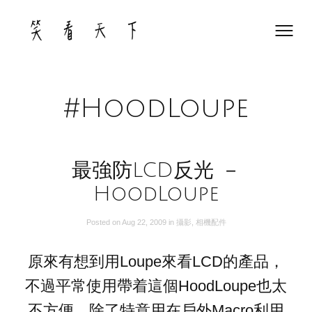
Skip
to
content
#HoodLoupe
最強防LCD反光 －
HoodLoupe
Posted on
Aug 22, 2009
in
攝影
,
相機配件
原來有想到用Loupe來看LCD的產品，
不過平常使用帶着這個HoodLoupe也太
不方便，除了特意用在戶外Macro利用