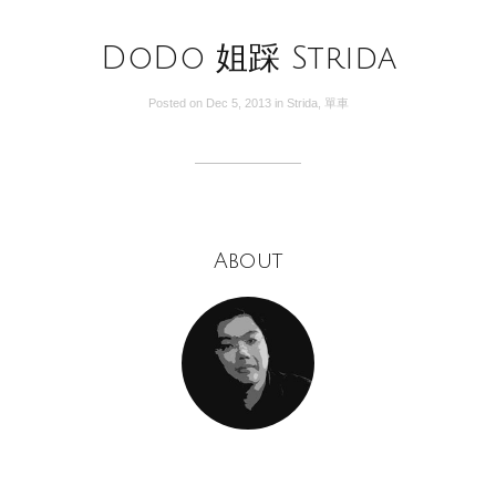
DoDo 姐踩 Strida
Posted on
Dec 5, 2013
in
Strida
,
單車
About