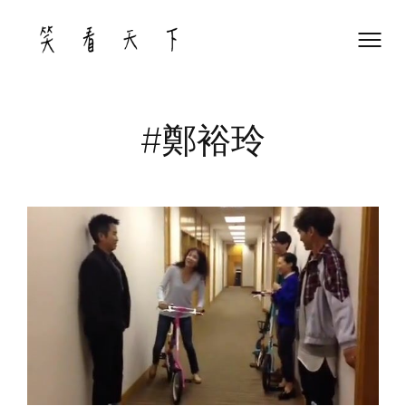
Skip
to
content
#鄭裕玲