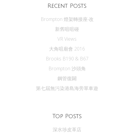
Recent Posts
Brompton 燈架轉接座‧改
新舊咀咀碰
VR Views
大角咀廟會 2016
Brooks B190 & B67
Brompton 沙頭角
鋼管復闢
第七屆無污染港島海旁單車遊
Top Posts
深水埗皮革店