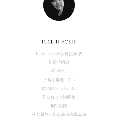
Recent Posts
Brompton 燈架轉接座‧改
新舊咀咀碰
VR Views
大角咀廟會 2016
Brooks B190 & B67
Brompton 沙頭角
鋼管復闢
第七屆無污染港島海旁單車遊