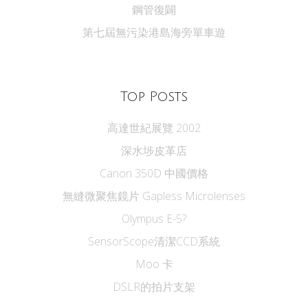
鋼管復闢
第七屆無污染港島海旁單車遊
Top Posts
高達世紀展覽 2002
深水埗皮革店
Canon 350D 中國價格
無縫微聚焦鏡片 Gapless Microlenses
Olympus E-5?
SensorScope清潔CCD系統
Moo 卡
DSLR的拍片支架