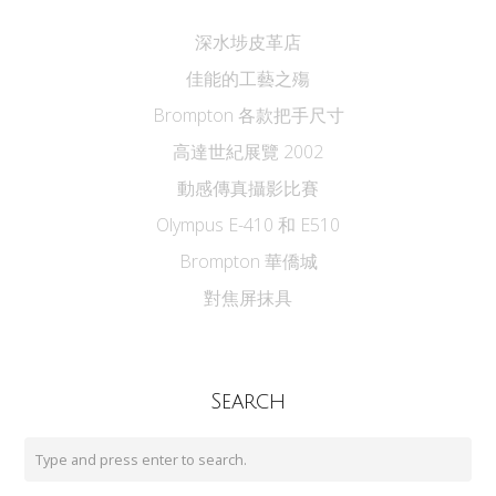
深水埗皮革店
佳能的工藝之殤
Brompton 各款把手尺寸
高達世紀展覽 2002
動感傳真攝影比賽
Olympus E-410 和 E510
Brompton 華僑城
對焦屏抹具
Search