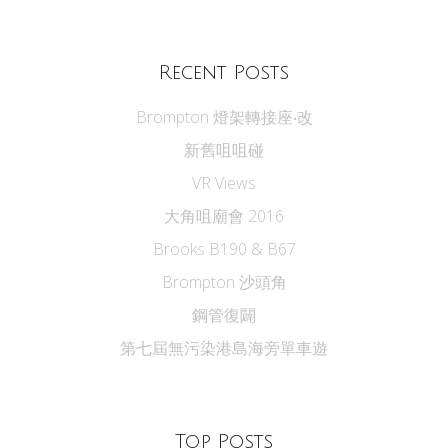
Recent Posts
Brompton 燈架轉接座‧改
新舊咀咀碰
VR Views
大角咀廟會 2016
Brooks B190 & B67
Brompton 沙頭角
鋼管復闢
第七屆無污染港島海旁單車遊
Top Posts