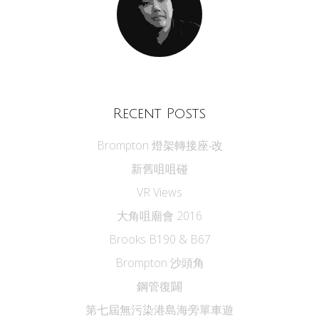
Recent Posts
Brompton 燈架轉接座‧改
新舊咀咀碰
VR Views
大角咀廟會 2016
Brooks B190 & B67
Brompton 沙頭角
鋼管復闢
第七屆無污染港島海旁單車遊