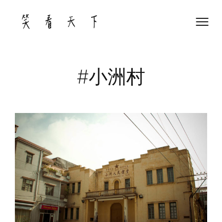
Skip
to
content
#小洲村