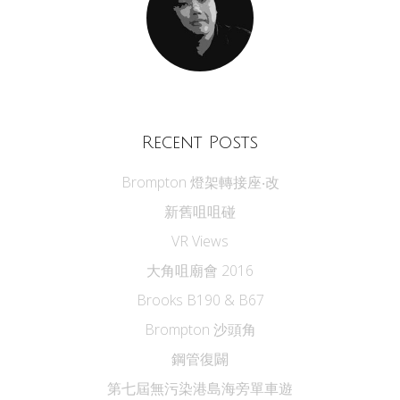
Recent Posts
Brompton 燈架轉接座‧改
新舊咀咀碰
VR Views
大角咀廟會 2016
Brooks B190 & B67
Brompton 沙頭角
鋼管復闢
第七屆無污染港島海旁單車遊