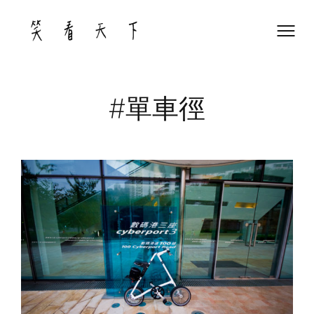
Skip
to
content
#單車徑