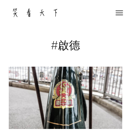
Skip
to
content
#啟德