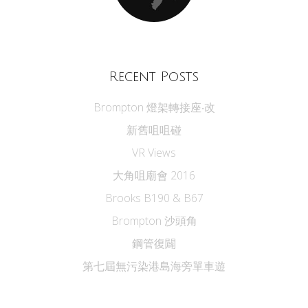
Recent Posts
Brompton 燈架轉接座‧改
新舊咀咀碰
VR Views
大角咀廟會 2016
Brooks B190 & B67
Brompton 沙頭角
鋼管復闢
第七屆無污染港島海旁單車遊