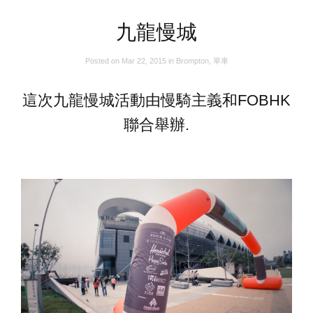
九龍慢城
Posted on
Mar 22, 2015
in
Brompton
,
單車
這次九龍慢城活動由慢騎主義和FOBHK
聯合舉辦.