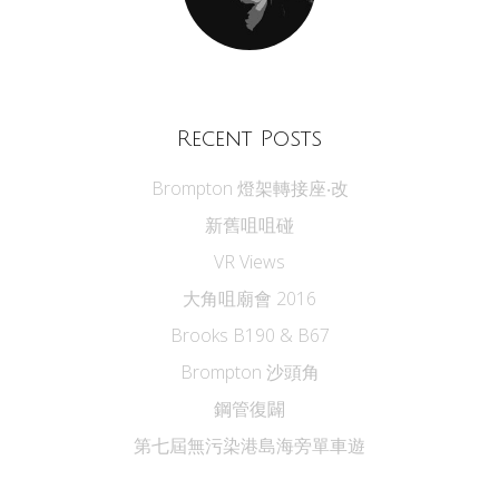
Recent Posts
Brompton 燈架轉接座‧改
新舊咀咀碰
VR Views
大角咀廟會 2016
Brooks B190 & B67
Brompton 沙頭角
鋼管復闢
第七屆無污染港島海旁單車遊